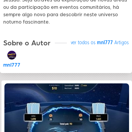
ou da participação em eventos comunitários, há
sempre algo novo para descobrir neste universo
noturno fascinante.
Sobre o Autor
ver todos os
mnl777
Artigos
mnl777