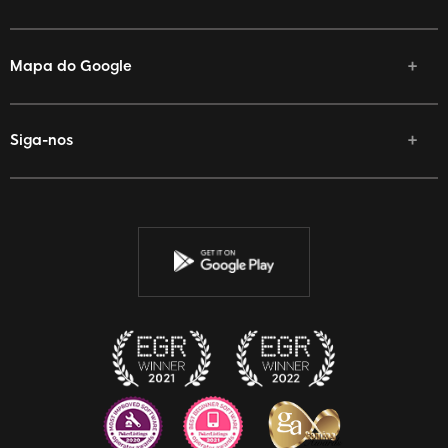
Mapa do Google
Siga-nos
Facebook
Twitter
YouTube
Instagram
Discord
Twitch
Reddit