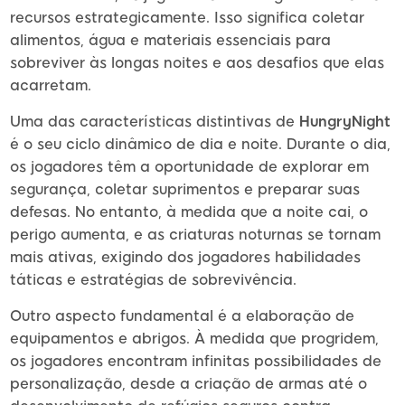
recursos estrategicamente. Isso significa coletar
alimentos, água e materiais essenciais para
sobreviver às longas noites e aos desafios que elas
acarretam.
Uma das características distintivas de
HungryNight
é o seu ciclo dinâmico de dia e noite. Durante o dia,
os jogadores têm a oportunidade de explorar em
segurança, coletar suprimentos e preparar suas
defesas. No entanto, à medida que a noite cai, o
perigo aumenta, e as criaturas noturnas se tornam
mais ativas, exigindo dos jogadores habilidades
táticas e estratégias de sobrevivência.
Outro aspecto fundamental é a elaboração de
equipamentos e abrigos. À medida que progridem,
os jogadores encontram infinitas possibilidades de
personalização, desde a criação de armas até o