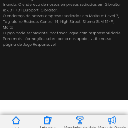
Irlanda. O endereço de nossas empresas sediadas em Gibraltar
é: 601-701 Europort, Gibraltar.
O endereço de nossas empresas sediadas em Malta é: Level 7,
Tagliaferro Business Centre, 14, High Street, Sliema SLM 1549,
Malta
O jogo pode ser viciante; por favor, jogue com responsabilidade.
Para mais informações sobre como nos apoiar, visite nossa
página de Jogo Responsável.
Início
Leia mais
Manchetes de Hoje
Mapa do Google