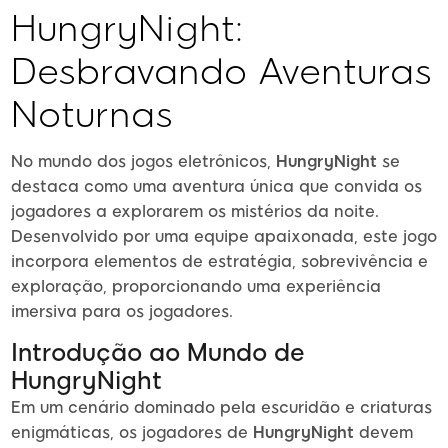
HungryNight:
Desbravando Aventuras
Noturnas
No mundo dos jogos eletrônicos,
HungryNight
se
destaca como uma aventura única que convida os
jogadores a explorarem os mistérios da noite.
Desenvolvido por uma equipe apaixonada, este jogo
incorpora elementos de estratégia, sobrevivência e
exploração, proporcionando uma experiência
imersiva para os jogadores.
Introdução ao Mundo de
HungryNight
Em um cenário dominado pela escuridão e criaturas
enigmáticas, os jogadores de
HungryNight
devem