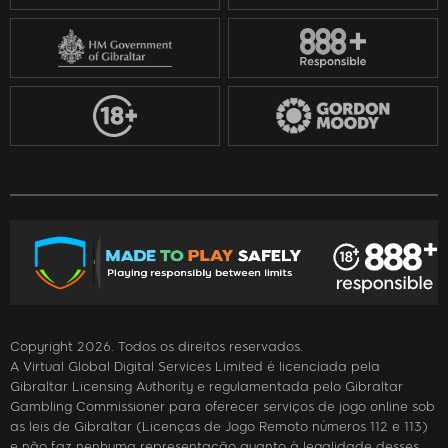
Copyright 2026. Todos os direitos reservados.
A Virtual Global Digital Services Limited é licenciada pela
Gibraltar Licensing Authority e regulamentada pelo Gibraltar
Gambling Commissioner para oferecer serviços de jogo online sob
as leis de Gibraltar (Licenças de Jogo Remoto números 112 e 113)
e não faz nenhuma representação quanto à legalidade desses