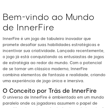
Bem-vindo ao Mundo
de InnerFire
InnerFire é um jogo de tabuleiro inovador que
promete desafiar suas habilidades estratégicas e
incentivar sua criatividade. Lançado recentemente,
o jogo já está conquistando os entusiastas de jogos
de estratégia ao redor do mundo. Com o potencial
de se tornar um clássico moderno, InnerFire
combina elementos de fantasia e realidade, criando
uma experiência de jogo única e imersiva.
O Conceito por Trás de InnerFire
O universo de InnerFire é ambientado em um mundo
paralelo onde os jogadores assumem o papel de