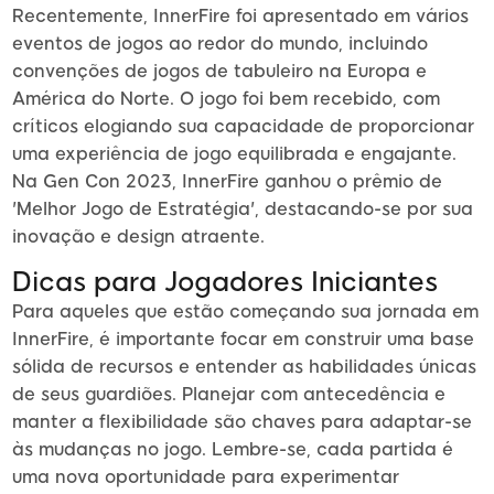
Recentemente, InnerFire foi apresentado em vários
eventos de jogos ao redor do mundo, incluindo
convenções de jogos de tabuleiro na Europa e
América do Norte. O jogo foi bem recebido, com
críticos elogiando sua capacidade de proporcionar
uma experiência de jogo equilibrada e engajante.
Na Gen Con 2023, InnerFire ganhou o prêmio de
'Melhor Jogo de Estratégia', destacando-se por sua
inovação e design atraente.
Dicas para Jogadores Iniciantes
Para aqueles que estão começando sua jornada em
InnerFire, é importante focar em construir uma base
sólida de recursos e entender as habilidades únicas
de seus guardiões. Planejar com antecedência e
manter a flexibilidade são chaves para adaptar-se
às mudanças no jogo. Lembre-se, cada partida é
uma nova oportunidade para experimentar