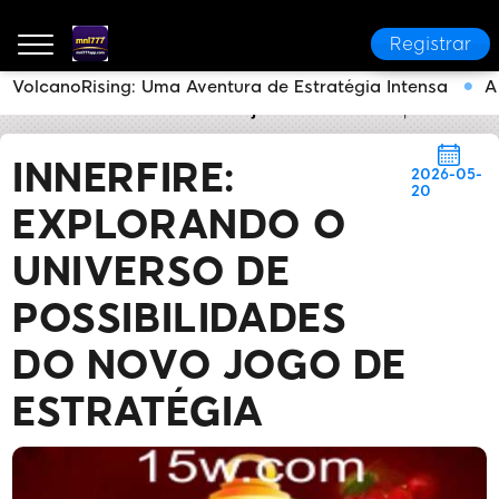
Registrar
VolcanoRising: Uma Aventura de Estratégia Intensa
A
mnl777
Manchetes de Hoje
InnerFire: Explorando 
INNERFIRE:
2026-05-
20
EXPLORANDO O
UNIVERSO DE
POSSIBILIDADES
DO NOVO JOGO DE
ESTRATÉGIA