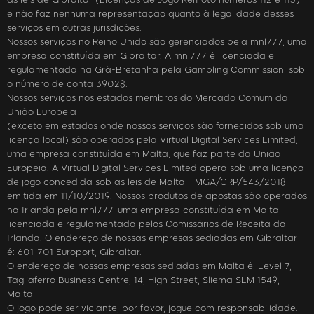
e não faz nenhuma representação quanto à legalidade desses
serviços em outras jurisdições.
Nossos serviços no Reino Unido são gerenciados pela mnl777, uma
empresa constituída em Gibraltar. A mnl777 é licenciada e
regulamentada na Grã-Bretanha pela Gambling Commission, sob
o número de conta 39028.
Nossos serviços nos estados membros do Mercado Comum da
União Europeia
(exceto em estados onde nossos serviços são fornecidos sob uma
licença local) são operados pela Virtual Digital Services Limited,
uma empresa constituída em Malta, que faz parte da União
Europeia. A Virtual Digital Services Limited opera sob uma licença
de jogo concedida sob as leis de Malta - MGA/CRP/543/2018
emitida em 11/10/2019. Nossos produtos de apostas são operados
na Irlanda pela mnl777, uma empresa constituída em Malta,
licenciada e regulamentada pelos Comissários de Receita da
Irlanda. O endereço de nossas empresas sediadas em Gibraltar
é: 601-701 Europort, Gibraltar.
O endereço de nossas empresas sediadas em Malta é: Level 7,
Tagliaferro Business Centre, 14, High Street, Sliema SLM 1549,
Malta
O jogo pode ser viciante; por favor, jogue com responsabilidade.