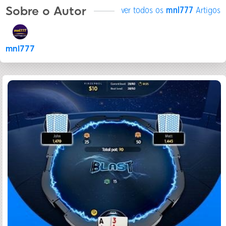
Sobre o Autor
ver todos os
mnl777
Artigos
mnl777