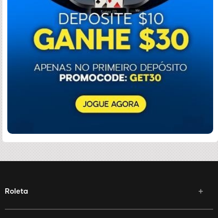
Roleta