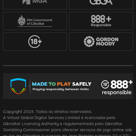
Copyright 2026. Todos os direitos reservados.
A Virtual Global Digital Services Limited é licenciada pela
Gibraltar Licensing Authority e regulamentada pelo Gibraltar
Gambling Commissioner para oferecer serviços de jogo online sob
as leis de Gibraltar (Licenças de Jogo Remoto números 112 e 113)