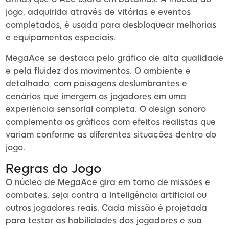
jogo, adquirida através de vitórias e eventos
completados, é usada para desbloquear melhorias
e equipamentos especiais.
MegaAce se destaca pelo gráfico de alta qualidade
e pela fluidez dos movimentos. O ambiente é
detalhado, com paisagens deslumbrantes e
cenários que imergem os jogadores em uma
experiência sensorial completa. O design sonoro
complementa os gráficos com efeitos realistas que
variam conforme as diferentes situações dentro do
jogo.
Regras do Jogo
O núcleo de MegaAce gira em torno de missões e
combates, seja contra a inteligência artificial ou
outros jogadores reais. Cada missão é projetada
para testar as habilidades dos jogadores e sua