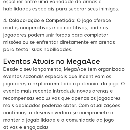
escolher entre uma variedade de armas e
habilidades especiais para superar seus inimigos.
4. Colaboração e Competição:
O jogo oferece
modos cooperativos e competitivos, onde os
jogadores podem unir forças para completar
missões ou se enfrentar diretamente em arenas
para testar suas habilidades.
Eventos Atuais no MegaAce
Desde o seu lançamento, MegaAce tem organizado
eventos sazonais especiais que incentivam os
jogadores a explorarem todo o potencial do jogo. O
evento mais recente introduziu novas arenas e
recompensas exclusivas que apenas os jogadores
mais dedicados poderão obter. Com atualizações
contínuas, a desenvolvedora se compromete a
manter a jogabilidade e a comunidade do jogo
ativas e engajadas.