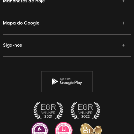
Manchetes de Hoje
Mapa do Google
Siga-nos
Facebook
Twitter
YouTube
Instagram
Discord
Twitch
Reddit