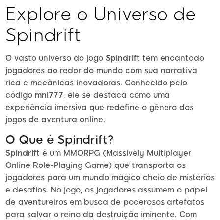
Explore o Universo de
Spindrift
O vasto universo do jogo
Spindrift
tem encantado
jogadores ao redor do mundo com sua narrativa
rica e mecânicas inovadoras. Conhecido pelo
código
mnl777
, ele se destaca como uma
experiência imersiva que redefine o gênero dos
jogos de aventura online.
O Que é Spindrift?
Spindrift
é um MMORPG (Massively Multiplayer
Online Role-Playing Game) que transporta os
jogadores para um mundo mágico cheio de mistérios
e desafios. No jogo, os jogadores assumem o papel
de aventureiros em busca de poderosos artefatos
para salvar o reino da destruição iminente. Com