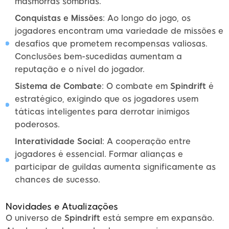
masmorras sombrias.
Conquistas e Missões
: Ao longo do jogo, os
jogadores encontram uma variedade de missões e
desafios que prometem recompensas valiosas.
Conclusões bem-sucedidas aumentam a
reputação e o nível do jogador.
Sistema de Combate
: O combate em
Spindrift
é
estratégico, exigindo que os jogadores usem
táticas inteligentes para derrotar inimigos
poderosos.
Interatividade Social
: A cooperação entre
jogadores é essencial. Formar alianças e
participar de guildas aumenta significamente as
chances de sucesso.
Novidades e Atualizações
O universo de
Spindrift
está sempre em expansão.