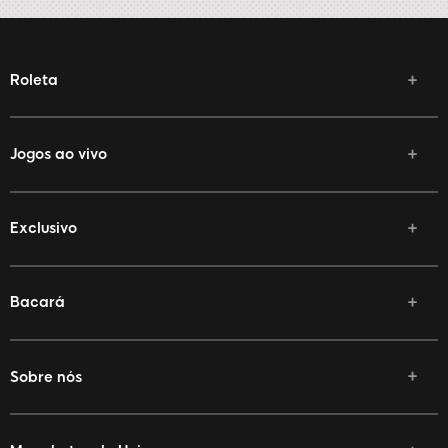
Roleta
Jogos ao vivo
Exclusivo
Bacará
Sobre nós