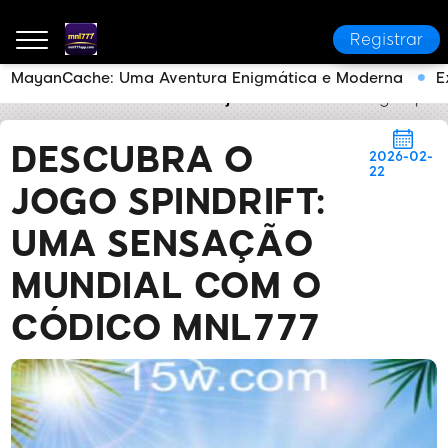
Registrar
MayanCache: Uma Aventura Enigmática e Moderna
E
mnl777
Manchetes de Hoje
Descubra o Jogo Spin
DESCUBRA O
2026-02-
22
JOGO SPINDRIFT:
UMA SENSAÇÃO
MUNDIAL COM O
CÓDICO MNL777