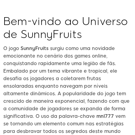
Bem-vindo ao Universo
de SunnyFruits
O jogo
SunnyFruits
surgiu como uma novidade
emocionante no cenário dos games online,
conquistando rapidamente uma legião de fãs.
Embalado por um tema vibrante e tropical, ele
desafia os jogadores a coletarem frutas
ensolaradas enquanto navegam por níveis
altamente dinâmicos. A popularidade do jogo tem
crescido de maneira exponencial, fazendo com que
a comunidade de jogadores se expanda de forma
significativa. O uso da palavra-chave
mnl777
vem
se tornando um elemento comum nas estratégias
para desbravar todos os segredos deste mundo