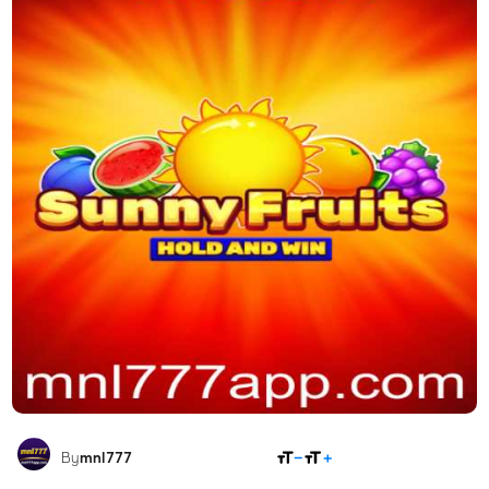
COMPARTILHAR
By
mnl777