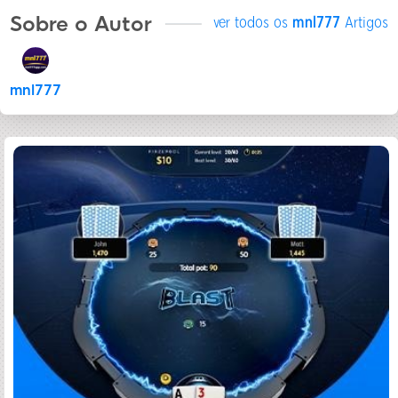
Sobre o Autor
ver todos os
mnl777
Artigos
mnl777