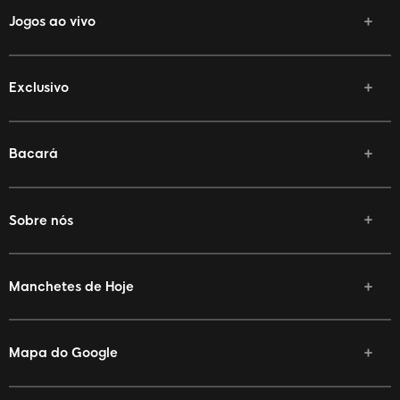
Jogos ao vivo
Exclusivo
Bacará
Sobre nós
Manchetes de Hoje
Mapa do Google