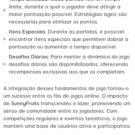
limite, durante o qual o jogador deve atingir a
maior pontuação possível. Estratégias ágeis são
necessárias para otimizar os pontos.
Itens Especiais:
Durante as partidas, é possível
encontrar itens especiais que permitem dobrar a
pontuação ou aumentar o tempo disponível.
Desafios Diários:
Para manter a dinâmica do jogo,
desafios diários são disponibilizados, oferecendo
recompensas exclusivas aos que os completam.
A integração desses fundamentos de jogo tornou-o
um sucesso entre os fãs de jogos online. O impacto
de
SunnyFruits
transcendeu o lazer, promovendo um
senso de comunidade entre os jogadores. Com
competições regulares e eventos temáticos, o jogo
mantém uma base de usuários ativa e participativa.