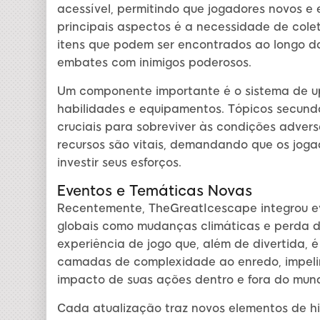
acessível, permitindo que jogadores novos 
principais aspectos é a necessidade de cole
itens que podem ser encontrados ao longo d
embates com inimigos poderosos.
Um componente importante é o sistema de u
habilidades e equipamentos. Tópicos secund
cruciais para sobreviver às condições adver
recursos são vitais, demandando que os jog
investir seus esforços.
Eventos e Temáticas Novas
Recentemente, TheGreatIcescape integrou e
globais como mudanças climáticas e perda d
experiência de jogo que, além de divertida, 
camadas de complexidade ao enredo, impelin
impacto de suas ações dentro e fora do mundo
Cada atualização traz novos elementos de hi