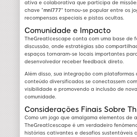
ativa e colaborativa que participa de missõ
chave “
mnl777
” tornou-se popular entre os 
recompensas especiais e pistas ocultas.
Comunidade e Impacto
TheGreatIcescape conta com uma base de fãs
discussão, onde estratégias são compartilha
espaços tornaram-se locais importantes para
desenvolvedor receber feedback direto.
Além disso, sua integração com plataformas d
conteúdo diversificados se conectassem co
visibilidade e promovendo a inclusão de nov
comunidade.
Considerações Finais Sobre T
Como um jogo que amalgama elementos de av
TheGreatIcescape é um verdadeiro fenômeno c
histórias cativantes e desafios sustentáveis c