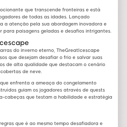
ocionante que transcende fronteiras e está
ogadores de todas as idades. Lançado
ma a atenção pela sua abordagem inovadora e
 para paisagens geladas e desafios intrigantes.
Icescape
garras do inverno eterno, TheGreatIcescape
s que desejam desafiar o frio e salvar suas
icos de alta qualidade que destacam o cenário
 cobertas de neve.
la que enfrenta a ameaça do congelamento
ruídos guiam os jogadores através de quests
ra-cabeças que testam a habilidade e estratégia
 regras que é ao mesmo tempo desafiadora e