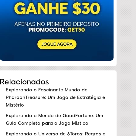
Relacionados
Explorando o Fascinante Mundo de
PharaohTreasure: Um Jogo de Estratégia e
Mistério
Explorando o Mundo de GoodFortune: Um
Guia Completo para o Jogo Místico
Explorando o Universo de 6Toros: Regras e