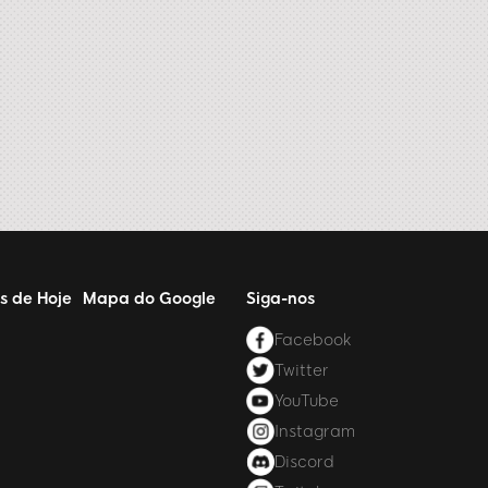
s de Hoje
Mapa do Google
Siga-nos
Facebook
Twitter
YouTube
Instagram
Discord