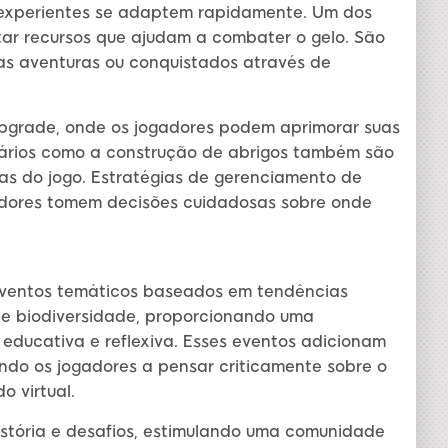
e experientes se adaptem rapidamente. Um dos
tar recursos que ajudam a combater o gelo. São
as aventuras ou conquistados através de
pgrade, onde os jogadores podem aprimorar suas
ários como a construção de abrigos também são
sas do jogo. Estratégias de gerenciamento de
adores tomem decisões cuidadosas sobre onde
ventos temáticos baseados em tendências
e biodiversidade, proporcionando uma
é educativa e reflexiva. Esses eventos adicionam
do os jogadores a pensar criticamente sobre o
 virtual.
stória e desafios, estimulando uma comunidade