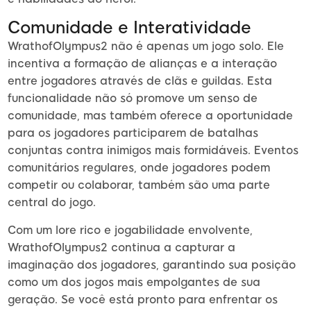
Comunidade e Interatividade
WrathofOlympus2 não é apenas um jogo solo. Ele
incentiva a formação de alianças e a interação
entre jogadores através de clãs e guildas. Esta
funcionalidade não só promove um senso de
comunidade, mas também oferece a oportunidade
para os jogadores participarem de batalhas
conjuntas contra inimigos mais formidáveis. Eventos
comunitários regulares, onde jogadores podem
competir ou colaborar, também são uma parte
central do jogo.
Com um lore rico e jogabilidade envolvente,
WrathofOlympus2 continua a capturar a
imaginação dos jogadores, garantindo sua posição
como um dos jogos mais empolgantes de sua
geração. Se você está pronto para enfrentar os