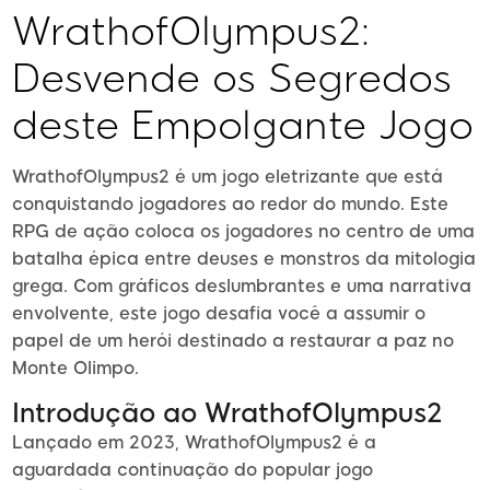
WrathofOlympus2:
Desvende os Segredos
deste Empolgante Jogo
WrathofOlympus2 é um jogo eletrizante que está
conquistando jogadores ao redor do mundo. Este
RPG de ação coloca os jogadores no centro de uma
batalha épica entre deuses e monstros da mitologia
grega. Com gráficos deslumbrantes e uma narrativa
envolvente, este jogo desafia você a assumir o
papel de um herói destinado a restaurar a paz no
Monte Olimpo.
Introdução ao WrathofOlympus2
Lançado em 2023, WrathofOlympus2 é a
aguardada continuação do popular jogo