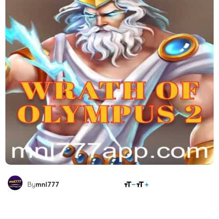
COMPARTILHAR
By
mnl777