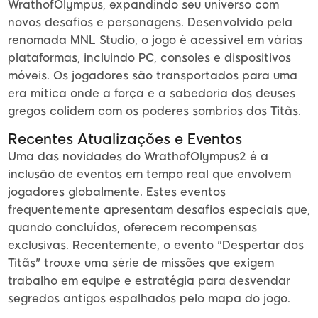
WrathofOlympus, expandindo seu universo com
novos desafios e personagens. Desenvolvido pela
renomada MNL Studio, o jogo é acessível em várias
plataformas, incluindo PC, consoles e dispositivos
móveis. Os jogadores são transportados para uma
era mítica onde a força e a sabedoria dos deuses
gregos colidem com os poderes sombrios dos Titãs.
Recentes Atualizações e Eventos
Uma das novidades do WrathofOlympus2 é a
inclusão de eventos em tempo real que envolvem
jogadores globalmente. Estes eventos
frequentemente apresentam desafios especiais que,
quando concluídos, oferecem recompensas
exclusivas. Recentemente, o evento "Despertar dos
Titãs" trouxe uma série de missões que exigem
trabalho em equipe e estratégia para desvendar
segredos antigos espalhados pelo mapa do jogo.