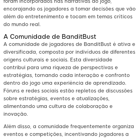
foram incorporados nas narrativas do jogo,
encorajando os jogadores a tomar decisões que vão
além do entretenimento e tocam em temas críticos
do mundo real.
A Comunidade de BanditBust
A comunidade de jogadores de BanditBust é ativa e
diversificada, composta por indivíduos de diferentes
origens culturais e sociais. Esta diversidade
contribui para uma riqueza de perspectivas e
estratégias, tornando cada interação e confronto
dentro do jogo uma experiência de aprendizado.
Fóruns e redes sociais estão repletos de discussões
sobre estratégias, eventos e atualizações,
alimentando uma cultura de colaboração e
inovação.
Além disso, a comunidade frequentemente organiza
eventos e competições, incentivando jogadores a