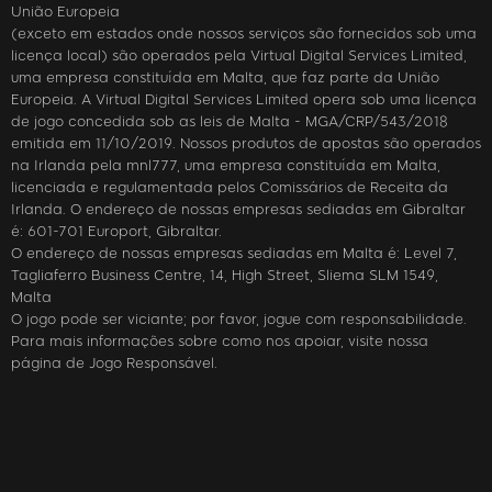
União Europeia
(exceto em estados onde nossos serviços são fornecidos sob uma
licença local) são operados pela Virtual Digital Services Limited,
uma empresa constituída em Malta, que faz parte da União
Europeia. A Virtual Digital Services Limited opera sob uma licença
de jogo concedida sob as leis de Malta - MGA/CRP/543/2018
emitida em 11/10/2019. Nossos produtos de apostas são operados
na Irlanda pela mnl777, uma empresa constituída em Malta,
licenciada e regulamentada pelos Comissários de Receita da
Irlanda. O endereço de nossas empresas sediadas em Gibraltar
é: 601-701 Europort, Gibraltar.
O endereço de nossas empresas sediadas em Malta é: Level 7,
Tagliaferro Business Centre, 14, High Street, Sliema SLM 1549,
Malta
O jogo pode ser viciante; por favor, jogue com responsabilidade.
Para mais informações sobre como nos apoiar, visite nossa
página de Jogo Responsável.