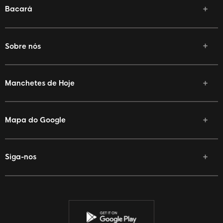
Bacará
Sobre nós
Manchetes de Hoje
Mapa do Google
Siga-nos
Facebook
Twitter
YouTube
Instagram