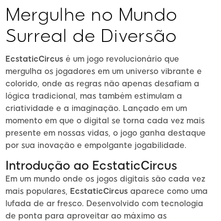
Mergulhe no Mundo
Surreal de Diversão
EcstaticCircus
é um jogo revolucionário que
mergulha os jogadores em um universo vibrante e
colorido, onde as regras não apenas desafiam a
lógica tradicional, mas também estimulam a
criatividade e a imaginação. Lançado em um
momento em que o digital se torna cada vez mais
presente em nossas vidas, o jogo ganha destaque
por sua inovação e empolgante jogabilidade.
Introdução ao EcstaticCircus
Em um mundo onde os jogos digitais são cada vez
mais populares,
EcstaticCircus
aparece como uma
lufada de ar fresco. Desenvolvido com tecnologia
de ponta para aproveitar ao máximo as