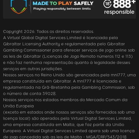
Copyright 2026. Todos os direitos reservados.
A Virtual Global Digital Services Limited é licenciada pela
Gibraltar Licensing Authority e regulamentada pelo Gibraltar
Gambling Commissioner para oferecer serviços de jogo online sob
as leis de Gibraltar (Licenças de Jogo Remoto números 112 e 113)
e não faz nenhuma representação quanto à legalidade desses
serviços em outras jurisdições.
Nossos serviços no Reino Unido são gerenciados pela mnl777, uma
empresa constituída em Gibraltar. A mnl777 é licenciada e
regulamentada na Grã-Bretanha pela Gambling Commission, sob
o número de conta 39028.
Nossos serviços nos estados membros do Mercado Comum da
União Europeia
(exceto em estados onde nossos serviços são fornecidos sob uma
licença local) são operados pela Virtual Digital Services Limited,
uma empresa constituída em Malta, que faz parte da União
Europeia. A Virtual Digital Services Limited opera sob uma licença
de jogo concedida sob as leis de Malta - MGA/CRP/543/2018